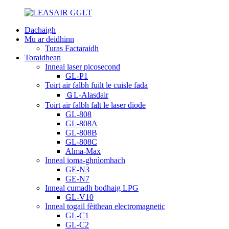
Dachaigh
Mu ar deidhinn
Turas Factaraidh
Toraidhean
Inneal laser picosecond
GL-P1
Toirt air falbh fuilt le cuisle fada
ＧL-Alasdair
Toirt air falbh falt le laser diode
GL-808
GL-808A
GL-808B
GL-808C
Alma-Max
Inneal ioma-ghnìomhach
GE-N3
GE-N7
Inneal cumadh bodhaig LPG
GL-V10
Inneal togail fèithean electromagnetic
GL-C1
GL-C2