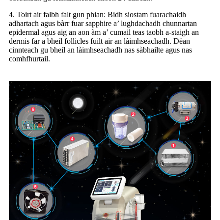
4. Toirt air falbh falt gun phian: Bidh siostam fuarachaidh
adhartach agus bàrr fuar sapphire a’ lughdachadh chunnartan
epidermal agus aig an aon àm a’ cumail teas taobh a-staigh an
dermis far a bheil follicles fuilt air an làimhseachadh. Dèan
cinnteach gu bheil an làimhseachadh nas sàbhailte agus nas
comhfhurtail.