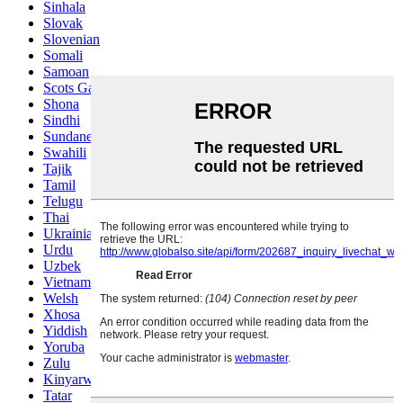
Sinhala
Slovak
Slovenian
Somali
Samoan
Scots Gaelic
Shona
Sindhi
Sundanese
Swahili
Tajik
Tamil
Telugu
Thai
Ukrainian
Urdu
Uzbek
Vietnamese
Welsh
Xhosa
Yiddish
Yoruba
Zulu
Kinyarwanda
Tatar