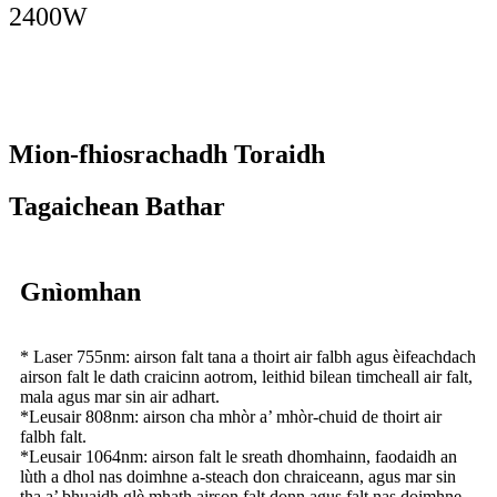
2400W
Mion-fhiosrachadh Toraidh
Tagaichean Bathar
Gnìomhan
* Laser 755nm: airson falt tana a thoirt air falbh agus èifeachdach
airson falt le dath craicinn aotrom, leithid bilean timcheall air falt,
mala agus mar sin air adhart.
*Leusair 808nm: airson cha mhòr a’ mhòr-chuid de thoirt air
falbh falt.
*Leusair 1064nm: airson falt le sreath dhomhainn, faodaidh an
lùth a dhol nas doimhne a-steach don chraiceann, agus mar sin
tha a’ bhuaidh glè mhath airson falt donn agus falt nas doimhne