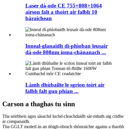
Laser dà-ode CE 755+808+1064
airson falt a thoirt air falbh 10
bàraichean
Inneal-glanaidh dì-phìoban leusair
dà-ode 808nm ioma-chànanach ...
Làmh dhùbailte le sgrion toirt air
falbh falt gun phian ...
Carson a thaghas tu sinn
Tha seirbheis agus sàsachd luchd-cleachdaidh sàr-mhath aig cridhe
ar companaidh.
Tha GGLT moiteil às an dòigh-obrach shònraichte againn a thaobh