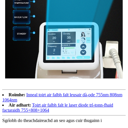
Roimhe:
Inneal toirt air falbh falt leusair dà-ode 755nm 808nm
1064nm
Air adhart:
Toirt air falbh falt le laser diode trì-tonn-fhaid
factaraidh 755+808+1064
Sgrìobh do theachdaireachd an seo agus cuir thugainn i