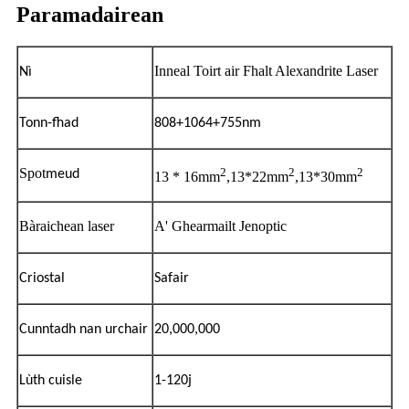
Paramadairean
Inneal Toirt air Fhalt Alexandrite Laser
Nì
Tonn-fhad
808+1064+755nm
Spot
2
2
2
meud
13 * 16mm
,13*22mm
,13*30mm
Bàraichean laser
A' Ghearmailt Jenoptic
Criostal
Safair
Cunntadh nan urchair
20,000,000
Lùth cuisle
1-120j