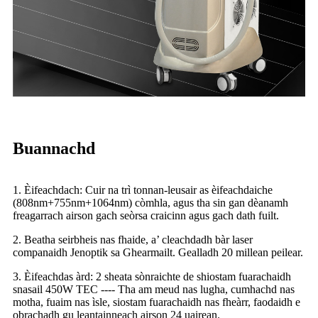
Buannachd
1. Èifeachdach: Cuir na trì tonnan-leusair as èifeachdaiche
(808nm+755nm+1064nm) còmhla, agus tha sin gan dèanamh
freagarrach airson gach seòrsa craicinn agus gach dath fuilt.
2. Beatha seirbheis nas fhaide, a’ cleachdadh bàr laser
companaidh Jenoptik sa Ghearmailt. Gealladh 20 millean peilear.
3. Èifeachdas àrd: 2 sheata sònraichte de shiostam fuarachaidh
snasail 450W TEC ---- Tha am meud nas lugha, cumhachd nas
motha, fuaim nas ìsle, siostam fuarachaidh nas fheàrr, faodaidh e
obrachadh gu leantainneach airson 24 uairean.