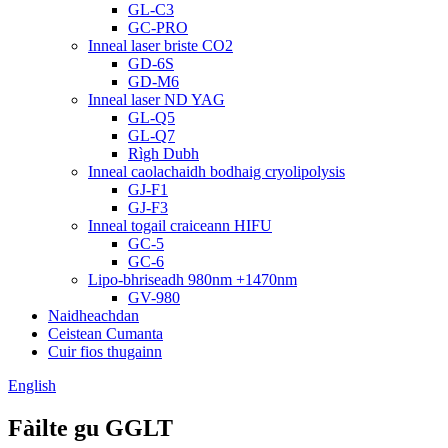
GL-C3
GC-PRO
Inneal laser briste CO2
GD-6S
GD-M6
Inneal laser ND YAG
GL-Q5
GL-Q7
Rìgh Dubh
Inneal caolachaidh bodhaig cryolipolysis
GJ-F1
GJ-F3
Inneal togail craiceann HIFU
GC-5
GC-6
Lipo-bhriseadh 980nm +1470nm
GV-980
Naidheachdan
Ceistean Cumanta
Cuir fios thugainn
English
Fàilte gu GGLT