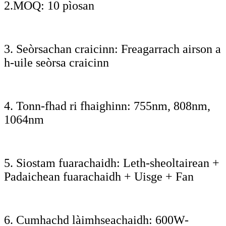
2.MOQ: 10 pìosan
3. Seòrsachan craicinn: Freagarrach airson a
h-uile seòrsa craicinn
4. Tonn-fhad ri fhaighinn: 755nm, 808nm,
1064nm
5. Siostam fuarachaidh: Leth-sheoltairean +
Padaichean fuarachaidh + Uisge + Fan
6. Cumhachd làimhseachaidh: 600W-