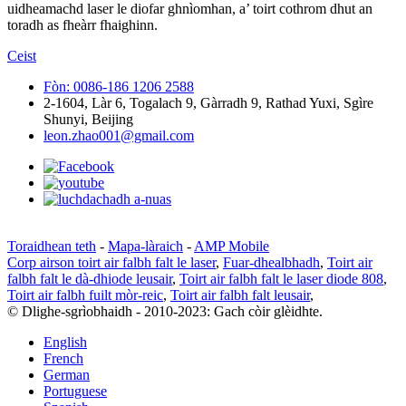
uidheamachd laser le diofar ghnìomhan, a’ toirt cothrom dhut an
toradh as fheàrr fhaighinn.
Ceist
Fòn: 0086-186 1206 2588
2-1604, Làr 6, Togalach 9, Gàrradh 9, Rathad Yuxi, Sgìre
Shunyi, Beijing
leon.zhao001@gmail.com
Toraidhean teth
-
Mapa-làraich
-
AMP Mobile
Corp airson toirt air falbh falt le laser
,
Fuar-dhealbhadh
,
Toirt air
falbh falt le dà-dhiode leusair
,
Toirt air falbh falt le laser diode 808
,
Toirt air falbh fuilt mòr-reic
,
Toirt air falbh falt leusair
,
© Dlighe-sgrìobhaidh - 2010-2023: Gach còir glèidhte.
English
French
German
Portuguese