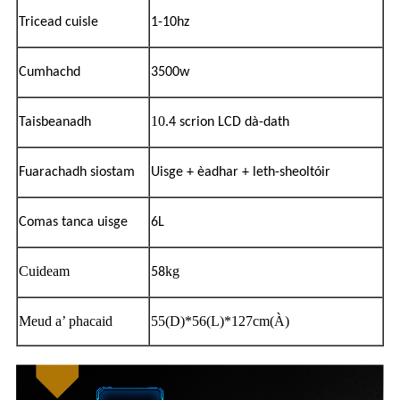
Tricead cuisle
1-10hz
Cumhachd
3500w
10
Taisbeanadh
.4
scrion LCD dà-dath
Fuarachadh
siostam
Uisge + èadhar + leth-sheoltóir
Comas tanca uisge
6L
Cuideam
kg
58
Meud a’ phacaid
55(D)*56(L)*127cm(À)