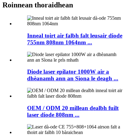
Roinnean thoraidhean
Inneal toirt air falbh falt leusair diode
755nm 808nm 1064nm ...
Diode laser epilator 1000W air a
dhèanamh ann an Sìona le deagh ...
OEM / ODM 20 millean dealbh fuilt
laser diode 808nm ...