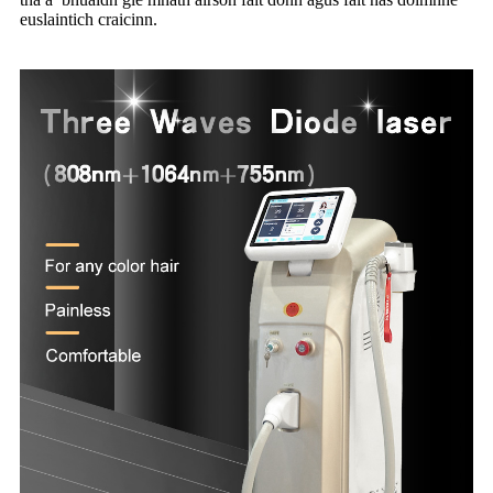
euslaintich craicinn.