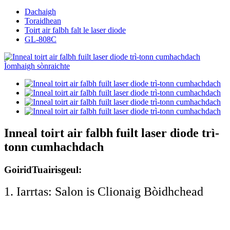
Dachaigh
Toraidhean
Toirt air falbh falt le laser diode
GL-808C
Inneal toirt air falbh fuilt laser diode trì-
tonn cumhachdach
Goirid
Tuairisgeul:
1. Iarrtas: Salon is Clionaig Bòidhchead